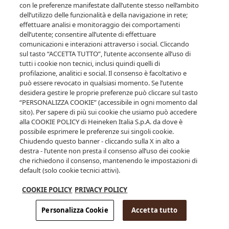
inserisci la tua data di nascita.
con le preferenze manifestate dall’utente stesso nell’ambito
dell’utilizzo delle funzionalità e della navigazione in rete;
effettuare analisi e monitoraggio dei comportamenti
dell’utente; consentire all’utente di effettuare
comunicazioni e interazioni attraverso i social. Cliccando
sul tasto “ACCETTA TUTTO”, l’utente acconsente all’uso di
tutti i cookie non tecnici, inclusi quindi quelli di
profilazione, analitici e social. Il consenso è facoltativo e
può essere revocato in qualsiasi momento. Se l’utente
desidera gestire le proprie preferenze può cliccare sul tasto
ENTRA
“PERSONALIZZA COOKIE” (accessibile in ogni momento dal
sito). Per sapere di più sui cookie che usiamo può accedere
alla COOKIE POLICY di Heineken Italia S.p.A. da dove è
possibile esprimere le preferenze sui singoli cookie.
Clicca qui per saperne di più su alcol e salute
Chiudendo questo banner - cliccando sulla X in alto a
destra - l’utente non presta il consenso all’uso dei cookie
che richiedono il consenso, mantenendo le impostazioni di
default (solo cookie tecnici attivi).
COOKIE POLICY
PRIVACY POLICY
Personalizza Cookie
Accetta tutto