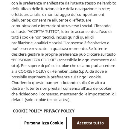
inserisci la tua data di nascita.
con le preferenze manifestate dall’utente stesso nell’ambito
dell’utilizzo delle funzionalità e della navigazione in rete;
effettuare analisi e monitoraggio dei comportamenti
dell’utente; consentire all’utente di effettuare
comunicazioni e interazioni attraverso i social. Cliccando
sul tasto “ACCETTA TUTTO”, l’utente acconsente all’uso di
tutti i cookie non tecnici, inclusi quindi quelli di
profilazione, analitici e social. Il consenso è facoltativo e
può essere revocato in qualsiasi momento. Se l’utente
desidera gestire le proprie preferenze può cliccare sul tasto
ENTRA
“PERSONALIZZA COOKIE” (accessibile in ogni momento dal
sito). Per sapere di più sui cookie che usiamo può accedere
alla COOKIE POLICY di Heineken Italia S.p.A. da dove è
possibile esprimere le preferenze sui singoli cookie.
Clicca qui per saperne di più su alcol e salute
Chiudendo questo banner - cliccando sulla X in alto a
destra - l’utente non presta il consenso all’uso dei cookie
che richiedono il consenso, mantenendo le impostazioni di
default (solo cookie tecnici attivi).
COOKIE POLICY
PRIVACY POLICY
Personalizza Cookie
Accetta tutto