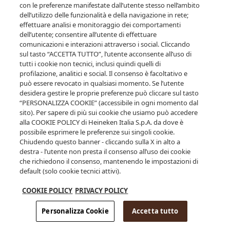
inserisci la tua data di nascita.
con le preferenze manifestate dall’utente stesso nell’ambito
dell’utilizzo delle funzionalità e della navigazione in rete;
effettuare analisi e monitoraggio dei comportamenti
dell’utente; consentire all’utente di effettuare
comunicazioni e interazioni attraverso i social. Cliccando
sul tasto “ACCETTA TUTTO”, l’utente acconsente all’uso di
tutti i cookie non tecnici, inclusi quindi quelli di
profilazione, analitici e social. Il consenso è facoltativo e
può essere revocato in qualsiasi momento. Se l’utente
desidera gestire le proprie preferenze può cliccare sul tasto
ENTRA
“PERSONALIZZA COOKIE” (accessibile in ogni momento dal
sito). Per sapere di più sui cookie che usiamo può accedere
alla COOKIE POLICY di Heineken Italia S.p.A. da dove è
possibile esprimere le preferenze sui singoli cookie.
Clicca qui per saperne di più su alcol e salute
Chiudendo questo banner - cliccando sulla X in alto a
destra - l’utente non presta il consenso all’uso dei cookie
che richiedono il consenso, mantenendo le impostazioni di
default (solo cookie tecnici attivi).
COOKIE POLICY
PRIVACY POLICY
Personalizza Cookie
Accetta tutto