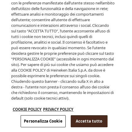
inserisci la tua data di nascita.
con le preferenze manifestate dall’utente stesso nell’ambito
dell’utilizzo delle funzionalità e della navigazione in rete;
effettuare analisi e monitoraggio dei comportamenti
dell’utente; consentire all’utente di effettuare
comunicazioni e interazioni attraverso i social. Cliccando
sul tasto “ACCETTA TUTTO”, l’utente acconsente all’uso di
tutti i cookie non tecnici, inclusi quindi quelli di
profilazione, analitici e social. Il consenso è facoltativo e
può essere revocato in qualsiasi momento. Se l’utente
desidera gestire le proprie preferenze può cliccare sul tasto
ENTRA
“PERSONALIZZA COOKIE” (accessibile in ogni momento dal
sito). Per sapere di più sui cookie che usiamo può accedere
alla COOKIE POLICY di Heineken Italia S.p.A. da dove è
possibile esprimere le preferenze sui singoli cookie.
Clicca qui per saperne di più su alcol e salute
Chiudendo questo banner - cliccando sulla X in alto a
destra - l’utente non presta il consenso all’uso dei cookie
che richiedono il consenso, mantenendo le impostazioni di
default (solo cookie tecnici attivi).
COOKIE POLICY
PRIVACY POLICY
Personalizza Cookie
Accetta tutto