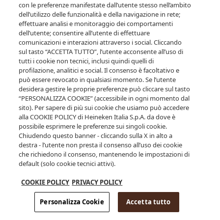
inserisci la tua data di nascita.
con le preferenze manifestate dall’utente stesso nell’ambito
dell’utilizzo delle funzionalità e della navigazione in rete;
effettuare analisi e monitoraggio dei comportamenti
dell’utente; consentire all’utente di effettuare
comunicazioni e interazioni attraverso i social. Cliccando
sul tasto “ACCETTA TUTTO”, l’utente acconsente all’uso di
tutti i cookie non tecnici, inclusi quindi quelli di
profilazione, analitici e social. Il consenso è facoltativo e
può essere revocato in qualsiasi momento. Se l’utente
desidera gestire le proprie preferenze può cliccare sul tasto
ENTRA
“PERSONALIZZA COOKIE” (accessibile in ogni momento dal
sito). Per sapere di più sui cookie che usiamo può accedere
alla COOKIE POLICY di Heineken Italia S.p.A. da dove è
possibile esprimere le preferenze sui singoli cookie.
Clicca qui per saperne di più su alcol e salute
Chiudendo questo banner - cliccando sulla X in alto a
destra - l’utente non presta il consenso all’uso dei cookie
che richiedono il consenso, mantenendo le impostazioni di
default (solo cookie tecnici attivi).
COOKIE POLICY
PRIVACY POLICY
Personalizza Cookie
Accetta tutto