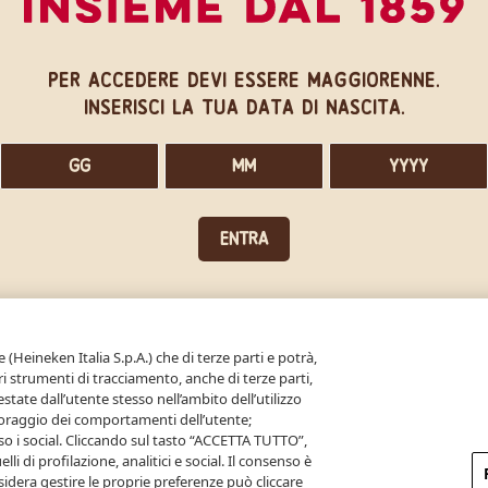
per accedere devi essere maggiorenne.
inserisci la tua data di nascita.
ENTRA
Clicca qui per saperne di più su alcol e salute
 (Heineken Italia S.p.A.) che di terze parti e potrà,
tri strumenti di tracciamento, anche di terze parti,
state dall’utente stesso nell’ambito dell’utilizzo
itoraggio dei comportamenti dell’utente;
so i social. Cliccando sul tasto “ACCETTA TUTTO”,
lli di profilazione, analitici e social. Il consenso è
idera gestire le proprie preferenze può cliccare